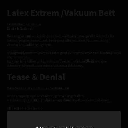
Latex Extrem /Vakuum Bett
Latex ist kein Accessoire.
Es ist ein Zustand.
Dein Körper wird vollständig von hochwertigem Latex gehüllt – Schicht für
Schicht, präzise, kontrolliert. Bewegung wird reduziert, Wahrnehmung
verschoben, Fokus neu gesetzt.
Im abgeschlossenen Raum aus Latex gibst du Verantwortung ab. Kontrolle wird
übernommen.
Stunden lang führe ich dich ruhig, souverän und ohne Eile durch eine
intensive, körperlich wie mental wirkende Erfahrung.
Tease & Denial
Diese Session ist eine Studie über Kontrolle.
Deine Erregung wird beobachtet, gelenkt, angehalten.
Annäherung und Entzug folgen einem klaren Rhythmus – nicht deinem.
Ich bestimme das Tempo.
Ich bestimme die Dauer.
Ich bestimme den Moment.
Geduld ist keine Option, sondern Voraussetzung.