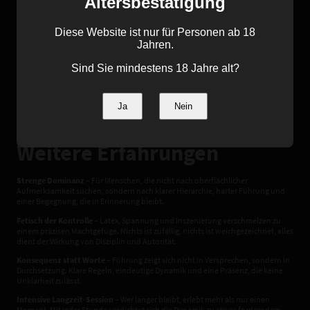
Altersbestätigung
Fixierung
Diese Website ist nur für Personen ab 18
Jahren.
Bewegung wird entzogen, Struktur geschaffen.
Fixierung erfolgt über Folie, Leder oder Seil – reduziert, funktional, eindeutig.
Sind Sie mindestens 18 Jahre alt?
Sensorische Reize wechseln zwischen subtiler Überforderung und gezielter
Intensität. Dein Körper reagiert, während dein Einfluss endet.
Diese Session lebt von Präsenz, Nähe und der Spannung zwischen Kontrolle
Ja
Nein
und Reaktion.
Still. Präzise. Wirkungsvoll.
Weitere Erfahrungen
Strenge Dominanz
– Für Menschen, die nicht nach oberflächlicher
Aufmerksamkeit suchen, sondern nach klarer Hierarchie, harter Führung und
einer Begegnung, die in Erinnerung bleibt.
Fetisch der Kontrolle
– Latex, Spannung und Inszenierung verschmelzen zu
einem präzisen Machtgefüge. Nichts ist zufällig, nichts ist weichgezeichnet, alles
dient der Wirkung von Disziplin und Autorität.
Konsequenz statt Worte
– Führung zeigt sich nicht in Versprechen, sondern in
Durchsetzung. Klare Regeln, eindeutige Dynamik und eine Präsenz, die keine
Unklarheit zulässt.
Intensive Langzeit-Session
– Wer länger bleibt, erlebt mehr als nur einen
Moment. Mit jeder Stunde verdichtet sich die Dynamik zu etwas forderndem,